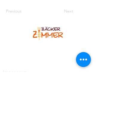
Previous
Next
Bäcker Zimmer
Blankenheimer Str. 12
53925 Kall-Sistig
Telefon
:
02445 7308
Impressum
Kontakt
https://www.facebook.com/BaeckereiZimmer
https://www.instagram.com/baeckerzimmer_brotso
mmelier