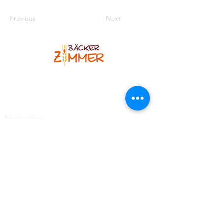
Previous
Next
Bäcker Zimmer
Blankenheimer Str. 12
53925 Kall-Sistig
Telefon
:
02445 7308
Impressum
Kontakt
https://www.facebook.com/BaeckereiZimmer
https://www.instagram.com/baeckerzimmer_brotso
mmelier