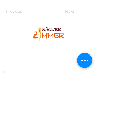
Previous
Next
Bäcker Zimmer
Blankenheimer Str. 12
53925 Kall-Sistig
Telefon
:
02445 7308
Impressum
Kontakt
https://www.facebook.com/BaeckereiZimmer
https://www.instagram.com/baeckerzimmer_brotso
mmelier