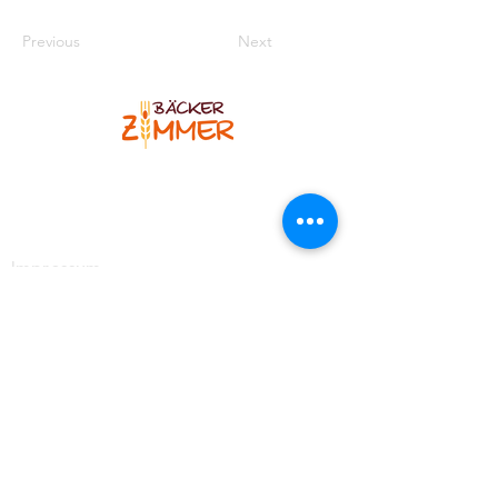
Previous
Next
Bäcker Zimmer
Blankenheimer Str. 12
53925 Kall-Sistig
Telefon
:
02445 7308
Impressum
Kontakt
https://www.facebook.com/BaeckereiZimmer
https://www.instagram.com/baeckerzimmer_brotso
mmelier